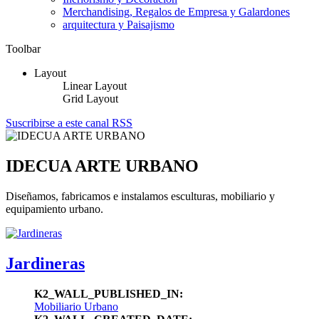
Merchandising, Regalos de Empresa y Galardones
arquitectura y Paisajismo
Toolbar
Layout
Linear Layout
Grid Layout
Suscribirse a este canal RSS
IDECUA ARTE URBANO
Diseñamos, fabricamos e instalamos esculturas, mobiliario y
equipamiento urbano.
Jardineras
K2_WALL_PUBLISHED_IN:
Mobiliario Urbano