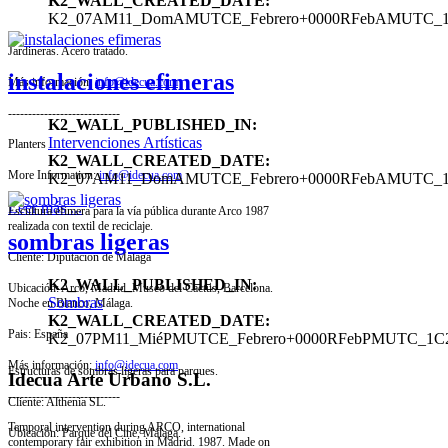
K2_WALL_CREATED_DATE:
K2_07AM11_DomAMUTCE_Febrero+0000RFebAMUTC_
Jardineras. Acero tratado.
instalaciones efimeras
Más información:
info@idecua.com
----------------------------
K2_WALL_PUBLISHED_IN:
Intervenciones Artísticas
Planters
K2_WALL_CREATED_DATE:
More Information:
info@idecua.com
K2_07AM11_DomAMUTCE_Febrero+0000RFebAMUTC_
Leer más ...
Escultura efímera para la vía pública durante Arco 1987
realizada con textil de reciclaje.
sombras ligeras
Cliente: Diputación de Málaga
K2_WALL_PUBLISHED_IN:
Ubicación: Arco, Madrid. Museo del Cactus, Barcelona.
Sombras
Noche en Blanco, Málaga.
K2_WALL_CREATED_DATE:
Pais: España
K2_07PM11_MiéPMUTCE_Febrero+0000RFebPMUTC_1C
Más información:
info@idecua.com
Estructuras de sombras ligeras para parques.
Idecua Arte Urbano S.L.
----------------------------
Cliente: Althenia SL.
Temporal intervention during ARCO, international
Ubicación: Parque del Cine, Málaga.
contemporary fair exhibition in Madrid. 1987. Made on