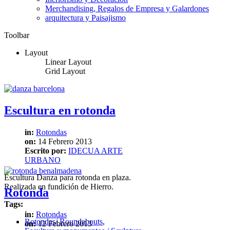
Merchandising, Regalos de Empresa y Galardones
arquitectura y Paisajismo
Toolbar
Layout
Linear Layout
Grid Layout
Escultura en rotonda
in:
Rotondas
on:
14 Febrero 2013
Escrito por:
IDECUA ARTE
URBANO
Escultura Danza para rotonda en plaza.
Realizada en fundición de Hierro.
Rotonda
Tags:
in:
Rotondas
Rotondas/ Roundabouts
,
on:
12 Febrero 2013