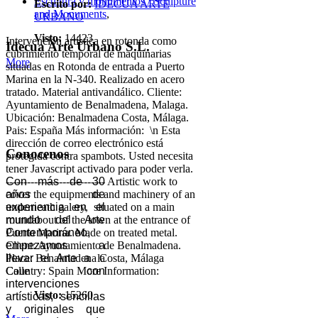
Escultura y monumentos / Sculpture
Escrito por:
IDECUA ARTE
and Monuments
,
URBANO
Visto:
14423
Intervención artística en rotonda como
Idecua Arte Urbano S.L.
cubrimiento temporal de maquinarias
More
situadas en Rotonda de entrada a Puerto
Marina en la N-340. Realizado en acero
tratado. Material antivandálico. Cliente:
Ayuntamiento de Benalmadena, Malaga.
Ubicación: Benalmadena Costa, Málaga.
Pais: España Más información: \n Esta
dirección de correo electrónico está
Conocenos
protegida contra spambots. Usted necesita
tener Javascript activado para poder verla.
---------------------------- Artistic work to
Con más de 30
cover the equipments and machinery of an
años de
underneath galery, situated on a main
experiencia en el
roundabout of the town at the entrance of
mundo del Arte
Puerto Marina. Made on treated metal.
Contemporáneo,
Client: Ayuntamiento de Benalmadena.
empezamos a
Place: Benalmadena Costa, Málaga
llevar el Arte a
la
Country: Spain More Information:
Calle
con
intervenciones
Visto:
15260
artísticas, sencillas
y originales que