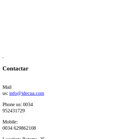
.
Contactar
Mail
us:
info@idecua.com
Phone us: 00
34
952431729
Mobile:
0034
629862108