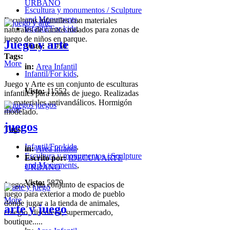
URBANO
Escultura y monumentos / Sculpture
and Monuments
,
Esculturas infantiles con materiales
Infantil/For kids
,
naturales de cantos rodados para zonas de
juego de niños en parque.
Juego y arte
Visto:
11950
Tags:
More
in:
Area Infantil
Infantil/For kids
,
Juego y Arte es un conjunto de esculturas
Visto:
11552
infantiles para zonas de juego. Realizadas
en materiales antivandálicos. Hormigón
More
modelado.
juegos
Tags:
Infantil/For kids
,
in:
Area Infantil
Escultura y monumentos / Sculpture
Escrito por:
IDECUA ARTE
and Monuments
,
URBANO
Visto:
5879
Juegos es un conjunto de espacios de
juego para exterior a modo de pueblo
More
donde jugar a la tienda de animales,
arte y juego
colegio, discoteca, supermercado,
boutique.....