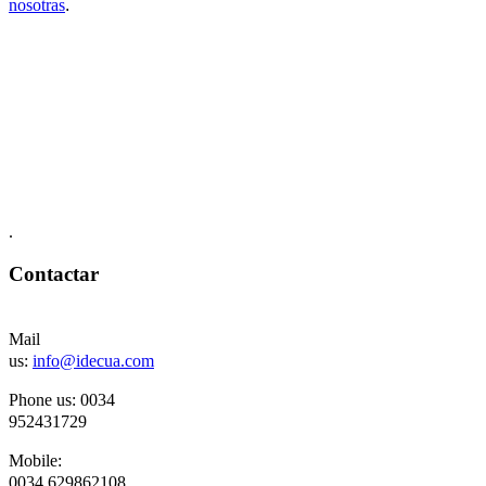
nosotras
.
.
Contactar
Mail
us:
info@idecua.com
Phone us: 00
34
952431729
Mobile:
0034
629862108