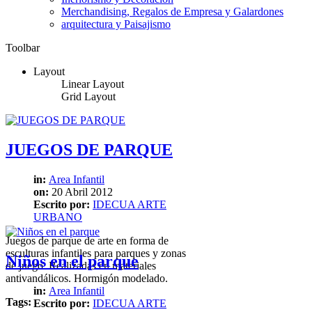
Merchandising, Regalos de Empresa y Galardones
arquitectura y Paisajismo
Toolbar
Layout
Linear Layout
Grid Layout
JUEGOS DE PARQUE
in:
Area Infantil
on:
20 Abril 2012
Escrito por:
IDECUA ARTE
URBANO
Juegos de parque de arte en forma de
esculturas infantiles para parques y zonas
Niños en el parque
de juego. Realizadas en materiales
antivandálicos. Hormigón modelado.
in:
Area Infantil
Tags:
Escrito por:
IDECUA ARTE