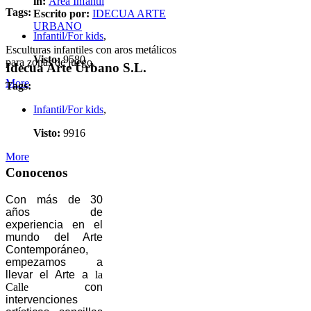
in:
Area Infantil
Tags:
Escrito por:
IDECUA ARTE
URBANO
Infantil/For kids
,
Esculturas infantiles con aros metálicos
Visto:
9580
para zonas de juego.
Idecua Arte Urbano S.L.
More
Tags:
Infantil/For kids
,
Visto:
9916
More
Conocenos
Con más de 30
años de
experiencia en el
mundo del Arte
Contemporáneo,
empezamos a
llevar el Arte a
la
Calle
con
intervenciones