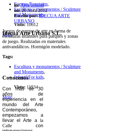
Fuentes/Fountains
,
in:
Area Infantil
Escultura y monumentos / Sculpture
on:
20 Abril 2012
and Monuments
,
Escrito por:
IDECUA ARTE
URBANO
Visto:
10612
Juegos de parque de arte en forma de
Idecua Arte Urbano S.L.
More
esculturas infantiles para parques y zonas
de juego. Realizadas en materiales
antivandálicos. Hormigón modelado.
Tags:
Escultura y monumentos / Sculpture
and Monuments
,
Conocenos
Infantil/For kids
,
Visto:
11934
Con más de 30
años de
More
experiencia en el
mundo del Arte
Contemporáneo,
empezamos a
llevar el Arte a
la
Calle
con
intervenciones