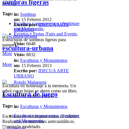
sombras ligeras
reciclaje.
Tags:
in:
Sombras
on:
15 Febrero 2012
Escultura y monumentos / Sculpture
Escrito por:
IDECUA ARTE
and Monuments
,
URBANO
Eventos y Ferias /Fairs and Events
,
Estructuras de sombras ligeras para
Visto:
6648
parques.
escultura-urbana
More
Visto:
8832
in:
Esculturas y Monumentos
More
on:
15 Febrero 2013
Escrito por:
IDECUA ARTE
URBANO
Escultura en homenaje a la memoria. Un
arbol cuyas hojas se abren como un libro.
Escultura de juego
Realizado en hierro tratado
Tags:
in:
Esculturas y Monumentos
Escultura y monumentos / Sculpture
Esculturas en rótulo para zonas de tránsito.
and Monuments
,
Realizadas en materiales antivandálicos.
Hormigón modelado.