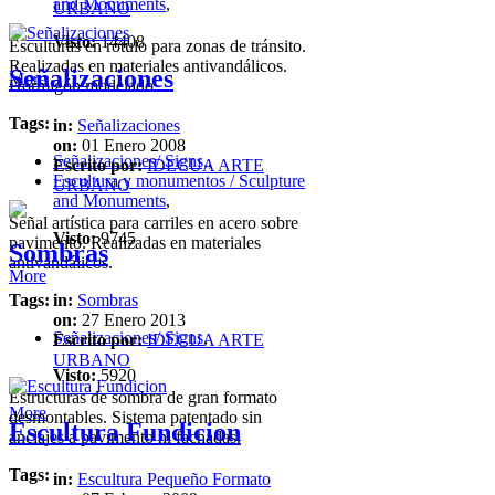
and Monuments
,
URBANO
Visto:
14408
Esculturas en rótulo para zonas de tránsito.
Realizadas en materiales antivandálicos.
Señalizaciones
More
Hormigón modelado.
Tags:
in:
Señalizaciones
on:
01 Enero 2008
Señalizaciones/ Signs,
,
Escrito por:
IDECUA ARTE
Escultura y monumentos / Sculpture
URBANO
and Monuments
,
Señal artística para carriles en acero sobre
Visto:
9745
pavimento. Realizadas en materiales
Sombras
antivandálicos.
More
Tags:
in:
Sombras
on:
27 Enero 2013
Señalizaciones/ Signs
,
Escrito por:
IDECUA ARTE
URBANO
Visto:
5920
Estructuras de sombra de gran formato
More
desmontables. Sistema patentado sin
Escultura Fundicion
anclajes a pavimento ni fachadas.
Tags:
in:
Escultura Pequeño Formato