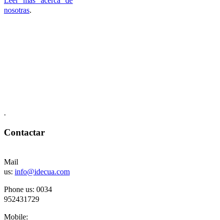
Leer mas acerca de
nosotras
.
.
Contactar
Mail
us:
info@idecua.com
Phone us: 00
34
952431729
Mobile: