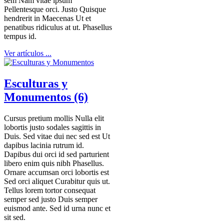
sem Nam vitae ipsum
Pellentesque orci. Justo Quisque
hendrerit in Maecenas Ut et
penatibus ridiculus at ut. Phasellus
tempus id.
Ver artículos ...
Esculturas y
Monumentos (6)
Cursus pretium mollis Nulla elit
lobortis justo sodales sagittis in
Duis. Sed vitae dui nec sed est Ut
dapibus lacinia rutrum id.
Dapibus dui orci id sed parturient
libero enim quis nibh Phasellus.
Ornare accumsan orci lobortis est
Sed orci aliquet Curabitur quis ut.
Tellus lorem tortor consequat
semper sed justo Duis semper
euismod ante. Sed id urna nunc et
sit sed.