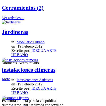
Cerramientos (2)
Ver artículos ...
Jardineras
in:
Mobiliario Urbano
on:
19 Febrero 2012
Escrito por:
IDECUA ARTE
URBANO
Jardineras. Acero tratado.
instalaciones efimeras
Visto:
6633
More
in:
Intervenciones Artísticas
on:
19 Febrero 2012
Escrito por:
IDECUA ARTE
URBANO
Escultura efímera para la vía pública
durante Arco 1987 realizada con textil de