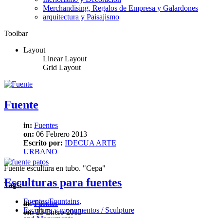
Merchandising, Regalos de Empresa y Galardones
arquitectura y Paisajismo
Toolbar
Layout
Linear Layout
Grid Layout
Fuente
in:
Fuentes
on:
06 Febrero 2013
Escrito por:
IDECUA ARTE
URBANO
Fuente escultura en tubo. "Cepa"
Esculturas para fuentes
Tags:
Fuentes/Fountains
,
in:
Fuentes
Escultura y monumentos / Sculpture
on:
23 Enero 2013