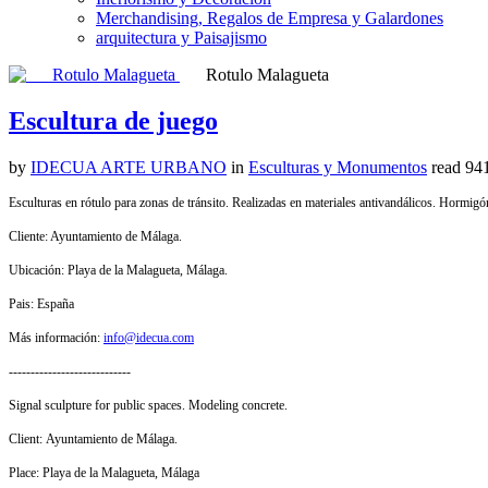
Merchandising, Regalos de Empresa y Galardones
arquitectura y Paisajismo
Rotulo Malagueta
Escultura de juego
by
IDECUA ARTE URBANO
in
Esculturas y Monumentos
read
941
Esculturas en rótulo para zonas de tránsito. Realizadas en materiales antivandálicos. Hormig
Cliente: Ayuntamiento de Málaga.
Ubicación: Playa de la Malagueta, Málaga.
Pais: España
Más información:
info@idecua.com
----------------------------
Signal sculpture for public spaces.
Modeling concrete.
Client: Ayuntamiento de Málaga.
Place: Playa de la Malagueta, Málaga