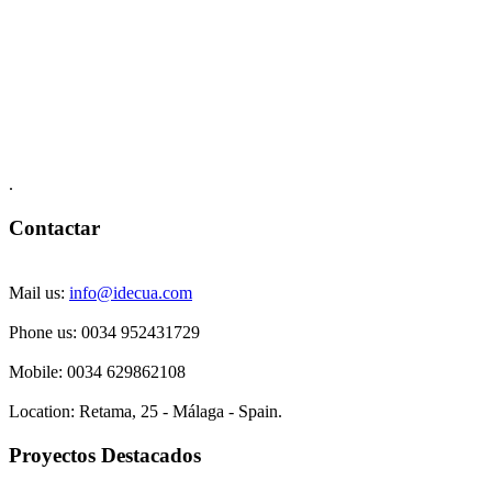
.
Contactar
Mail us:
info@idecua.com
Phone us: 00
34 952431729
Mobile: 0034
629862108
Location:
Retama, 25 - Málaga - Spain.
Proyectos Destacados