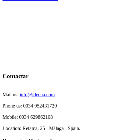
.
Contactar
Mail us:
info@idecua.com
Phone us: 00
34 952431729
Mobile: 0034
629862108
Location:
Retama, 25 - Málaga - Spain.