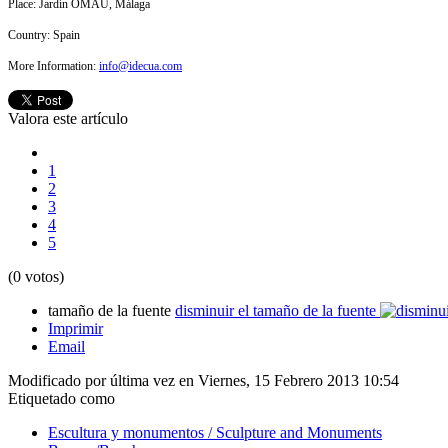
Place: Jardín OMAU, Málaga
Country:
Spain
More Information:
info@idecua.com
Valora este artículo
1
2
3
4
5
(0 votos)
tamaño de la fuente
disminuir el tamaño de la fuente
Imprimir
Email
Modificado por última vez en Viernes, 15 Febrero 2013 10:54
Etiquetado como
Escultura y monumentos / Sculpture and Monuments