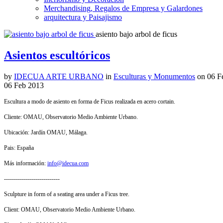
Merchandising, Regalos de Empresa y Galardones
arquitectura y Paisajismo
asiento bajo arbol de ficus
Asientos escultóricos
by
IDECUA ARTE URBANO
in
Esculturas y Monumentos
on
06 F
06
Feb
2013
Escultura a modo de asiento en forma de Ficus realizada en acero cortain.
Cliente: OMAU, Observatorio Medio Ambiente Urbano.
Ubicación: Jardín OMAU, Málaga.
Pais: España
Más información:
info@idecua.com
----------------------------
Sculpture in form of a seating area under a Ficus tree.
Client: OMAU, Observatorio Medio Ambiente Urbano.