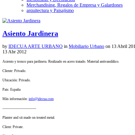
Merchandising, Regalos de Empresa y Galardones
arquitectura y Paisajismo
Asiento Jardinera
by
IDECUA ARTE URBANO
in
Mobiliario Urbano
on
13 Abril 20
13
Abr
2012
Asiento y tronco para jardinera. Realizado en acero tratado. Material antivandálico.
Cliente: Privado.
Ubicación: Privado.
Pais: España
Más información:
info@idecua.com
----------------------------
Planter and sit made on treated metal.
Client: Private.