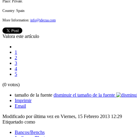
Place: Private.
Country:
Spain
More Information:
info@idecua.com
Valora este artículo
1
2
3
4
5
(0 votos)
tamaño de la fuente
disminuir el tamaño de la fuente
Imprimir
Email
Modificado por última vez en Viernes, 15 Febrero 2013 12:29
Etiquetado como
Bancos/Benchs